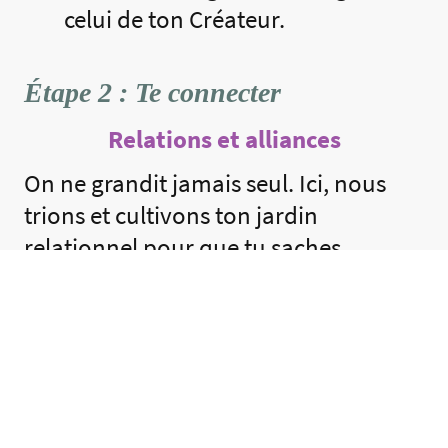
celui de ton Créateur.
Étape 2 : Te connecter
Relations et alliances
On ne grandit jamais seul. Ici, nous
trions et cultivons ton jardin
relationnel pour que tu saches
t'entourer des bonnes personnes.
L'objectif :
Assainir ton entourage
et identifier les partenaires de vie
(mentors, amis, alliés) qui
soutiendront ta croissance.