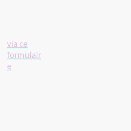
vous, tu
peux me
contacter
via ce
formulair
e
, je te
répondrai
dans les
meilleurs
délais !