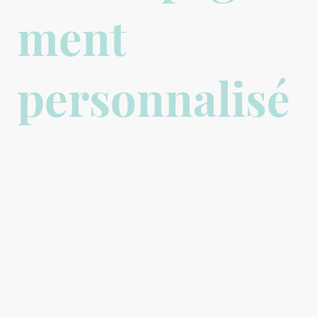
ment
personnalisé
Parallèle
ment au
program
me de
formatio