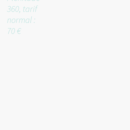
360, tarif
normal :
70 €
).
Tu
souhaites
en savoir
davantag
e sur qui
je suis ?
C'est bien