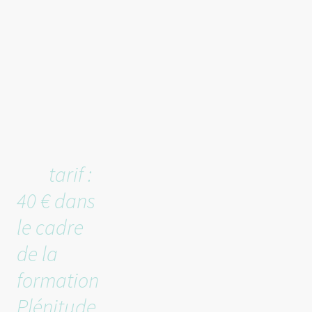
prendre
rendez-
vous
pour une
séance
individue
lle (
tarif :
40 € dans
le cadre
de la
formation
Plénitude