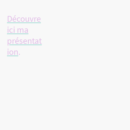
normal !
Découvre
ici ma
présentat
ion
.
Et pour
réserver
dès à
présent
ton
rendez-